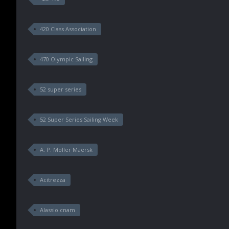
420 Class Association
470 Olympic Sailing
52 super series
52 Super Series Sailing Week
A. P. Moller Maersk
Acitrezza
Alassio cnam