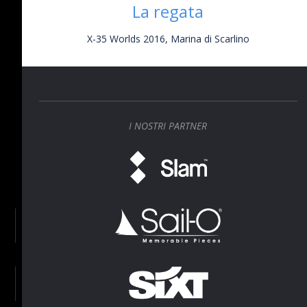
La regata
X-35 Worlds 2016, Marina di Scarlino
I NOSTRI PARTNER