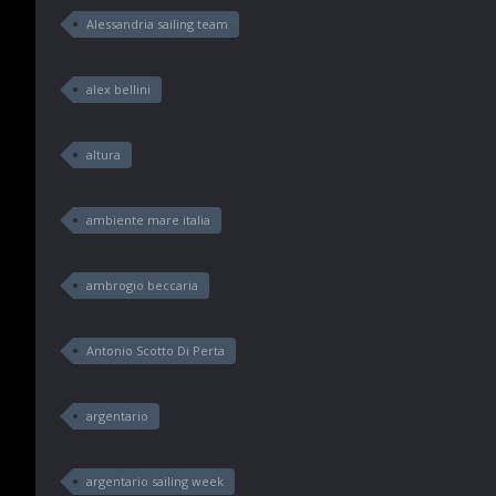
Alessandria sailing team
alex bellini
altura
ambiente mare italia
ambrogio beccaria
Antonio Scotto Di Perta
argentario
argentario sailing week