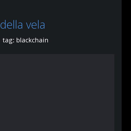
della vela
l tag: blackchain