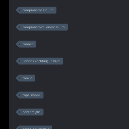
campionatoassoluto
campionatoitalianoassoluto
cannes
Cannes Yachting Festival
caorle
capri napoli
centomiglia
cerco equipaggio