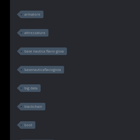
armatore
attrezzature
base nautica flavio gioia
basenauticaflaviogioia
big data
blackchain
boot