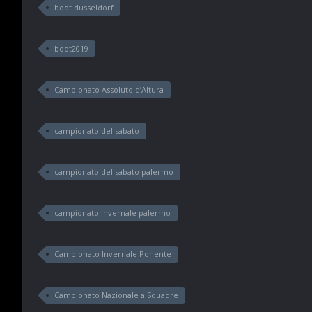
boot dusseldorf
boot2019
Campionato Assoluto d’Altura
campionato del sabato
campionato del sabato palermo
campionato invernale palermo
Campionato Invernale Ponente
Campionato Nazionale a Squadre